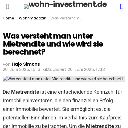
S
Menu
You are here:
Home
Wohnmagazin
Was versteht man unter Mietrendite und wie wird sie berechnet?
Was versteht man unter
Mietrendite und wie wird sie
berechnet?
von
Hajo Simons
26. Juni 2025, 15:13
aktualisiert
26. Juni 2025, 17:13
Die
Mietrendite
ist eine entscheidende Kennzahl für
Immobilieninvestoren, die den finanziellen Erfolg
einer Immobilie bewertet. Sie ermöglicht es, die
potentiellen Einnahmen im Verhältnis zum Kaufpreis
der Immobilie zu betrachten. Um die
Mietrendite
zu