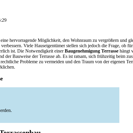
5:29
t eine hervorragende Möglichkeit, den Wohnraum zu vergrößern und gle
 verbessern. Viele Hauseigentümer stellen sich jedoch die Frage, ob fü
rlich ist. Die Notwendigkeit einer
Baugenehmigung Terrasse
hängt v
d der Bauweise der Terrasse ab. Es ist ratsam, sich frühzeitig beim z
 rechtliche Probleme zu vermeiden und den Traum von der eigenen Ter
klichen.
se
erden.
 Terrassenbau