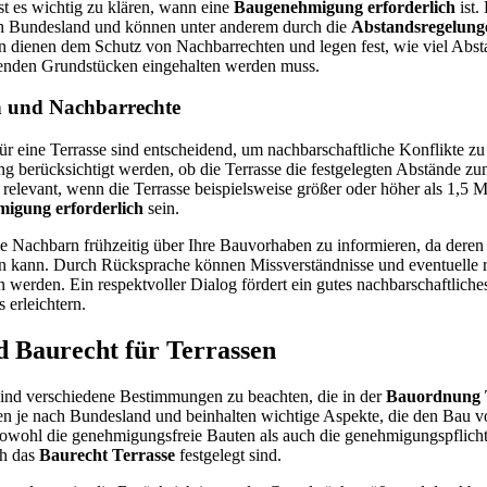
st es wichtig zu klären, wann eine
Baugenehmigung erforderlich
ist.
ch Bundesland und können unter anderem durch die
Abstandsregelung
 dienen dem Schutz von Nachbarrechten und legen fest, wie viel Abst
enden Grundstücken eingehalten werden muss.
n und Nachbarrechte
r eine Terrasse sind entscheidend, um nachbarschaftliche Konflikte zu
ng berücksichtigt werden, ob die Terrasse die festgelegten Abstände 
s relevant, wenn die Terrasse beispielsweise größer oder höher als 1,5 Me
igung erforderlich
sein.
 die Nachbarn frühzeitig über Ihre Bauvorhaben zu informieren, da dere
in kann. Durch Rücksprache können Missverständnisse und eventuelle r
werden. Ein respektvoller Dialog fördert ein gutes nachbarschaftliche
erleichtern.
 Baurecht für Terrassen
sind verschiedene Bestimmungen zu beachten, die in der
Bauordnung 
ren je nach Bundesland und beinhalten wichtige Aspekte, die den Bau v
sowohl die genehmigungsfreie Bauten als auch die genehmigungspflicht
ch das
Baurecht Terrasse
festgelegt sind.