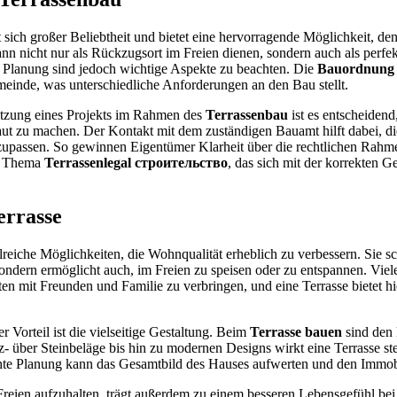
t sich großer Beliebtheit und bietet eine hervorragende Möglichkeit, d
ann nicht nur als Rückzugsort im Freien dienen, sondern auch als perfekt
Planung sind jedoch wichtige Aspekte zu beachten. Die
Bauordnung 
inde, was unterschiedliche Anforderungen an den Bau stellt.
etzung eines Projekts im Rahmen des
Terrassenbau
ist es entscheidend,
raut zu machen. Der Kontakt mit dem zuständigen Bauamt hilft dabei, di
upassen. So gewinnen Eigentümer Klarheit über die rechtlichen Rah
as Thema
Terrassenlegal строительство
, das sich mit der korrekten
errasse
lreiche Möglichkeiten, die Wohnqualität erheblich zu verbessern. Sie sc
sondern ermöglicht auch, im Freien zu speisen oder zu entspannen. Vi
ten mit Freunden und Familie zu verbringen, und eine Terrasse bietet hi
r Vorteil ist die vielseitige Gestaltung. Beim
Terrasse bauen
sind den 
- über Steinbeläge bis hin zu modernen Designs wirkt eine Terrasse st
hte Planung kann das Gesamtbild des Hauses aufwerten und den Immobi
Freien aufzuhalten, trägt außerdem zu einem besseren Lebensgefühl bei