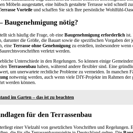
en Möbeln ausgestattet, eine hübsch gestaltete Terrasse wird schnell z
Terrasse Vorteile
und schaffen Sie sich Ihre persönliche Wohlfühl-Oas
 – Baugenehmigung nötig?
ellt sich häufig die Frage, ob eine
Baugenehmigung erforderlich
ist.
, darunter die Größe, die Bauart sowie die spezifischen Vorgaben der 
ch, eine
Terrasse ohne Genehmigung
zu erstellen, insbesondere wenn d
Baurechtsvorschriften verletzt werden.
rhebliche Unterschiede in den Regelungen. So können einige Gemeinde
f den
Terrassenbau
haben, während andere flexibler sind. Eine gründl
wert, um unerwartete rechtliche Probleme zu vermeiden. In manchen Fä
gung
notwenig werden, auch wenn viele DIY-Projekte im Rahmen der g
rt werden können.
tand im Garten – das ist zu beachten
undlagen für den Terrassenbau
terliegt einer Vielzahl von gesetzlichen Vorschriften und Regelungen. E
ften, die für alle Terrassenbauprojekte in Deutschland gelten. Die
Baur