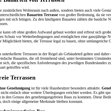
ur zusätzlichen Wohnraum nach außen, sondern bieten auch viele Gesta
unterschiedlichen
Bauarten Terrasse
von großer Bedeutung, da sie ve
en mit sich bringen. Zu den häufigsten Bauarten zählen die bauliche 
ssen.
e kann oft ohne großen Aufwand gebaut werden und erfreut sich großer
ten Schutz vor Wetterbedingungen und ermöglichen eine ganzjährige N
ie Möglichkeit bieten, die Terrasse legal zu bauen, ohne umfangreich
ss unterkellerte Terrassen in der Regel als Gebäudeteil gelten und dah
infache Bauarten, die oft freistehend sind, unter bestimmten Umstände
t sich, die spezifischen Anforderungen des jeweiligen Bundeslandes zu
art getroffen wird.
eie Terrassen
ohne Genehmigung
ist für viele Hausbesitzer besonders attraktiv.
Gene
nicht einfach ohne weitere Überlegungen errichtet werden. Es gibt sp
 um in den Genuss des genehmigungsfreien Baus zu kommen. Diese Bed
, doch einige allgemeine Merkmale bleiben konstant.