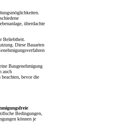
ltungsmöglichkeiten.
rschiedene
Nebenanlage, überdachte
 Beliebtheit.
utzung. Diese Bauarten
e Genehmigungsverfahren
er eine Baugenehmigung
n auch
 beachten, bevor die
hmigungsfreie
ezifische Bedingungen,
ingungen können je