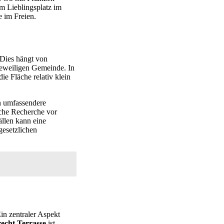
um Lieblingsplatz im
e im Freien.
 Dies hängt von
jeweiligen Gemeinde. In
ie Fläche relativ klein
n umfassendere
iche Recherche vor
llen kann eine
esetzlichen
in zentraler Aspekt
echt Terrasse
ist