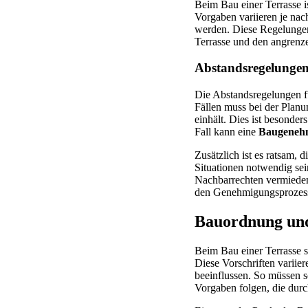
Beim Bau einer Terrasse i
Vorgaben variieren je na
werden. Diese Regelungen
Terrasse und den angrenz
Abstandsregelunge
Die Abstandsregelungen fü
Fällen muss bei der Planu
einhält. Dies ist besonder
Fall kann eine
Baugenehm
Zusätzlich ist es ratsam,
Situationen notwendig se
Nachbarrechten vermieden 
den Genehmigungsprozess 
Bauordnung und
Beim Bau einer Terrasse 
Diese Vorschriften variie
beeinflussen. So müssen 
Vorgaben folgen, die dur