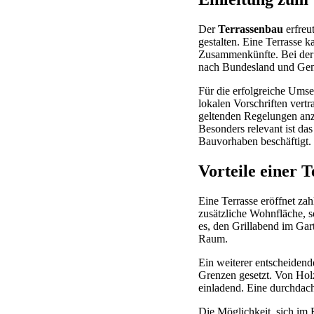
Der
Terrassenbau
erfreu
gestalten. Eine Terrasse k
Zusammenkünfte. Bei der 
nach Bundesland und Geme
Für die erfolgreiche Ums
lokalen Vorschriften vert
geltenden Regelungen anz
Besonders relevant ist d
Bauvorhaben beschäftigt.
Vorteile einer T
Eine Terrasse eröffnet zah
zusätzliche Wohnfläche, 
es, den Grillabend im Gar
Raum.
Ein weiterer entscheidende
Grenzen gesetzt. Von Holz
einladend. Eine durchdac
Die Möglichkeit, sich im 