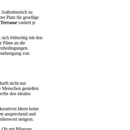
en Außenbereich zu
er Platz für gesellige
Terrasse
variiert je
 sich frühzeitig mit den
e Pläne an die
menbedingungen.
 Genehmigung von
hafft nicht nur
ele Menschen genießen
erfür den idealen
kreativen Ideen keine
ets ansprechend und
lienwert steigern.
. Ob mit Pflanzen